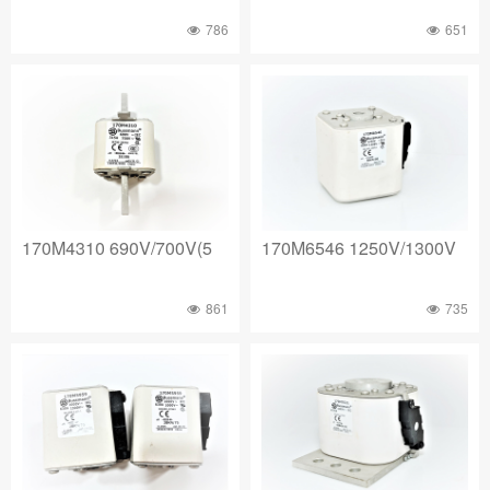
786
651
170M4310 690V/700V(5
170M6546 1250V/1300V
861
735