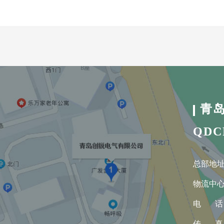
青
QDC
总部地址
物流中心
电 话：0
传 真：0