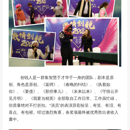
创锐人是一群集智慧于才华于一身的团队，剧本是原
创、角色是原创。《返聘》、《春晚的纠结》、《执着如
你》、《要债》、《那些事儿》、《未来以来》、《守得云开
见月明》、《我要当精英》全部取自工作日常。工作虽忙碌，
但质量绝对不打折扣。“演员”的表演异彩纷呈，有笑、有泪、有
喜点、有包袱。经过激烈角逐，各奖项最终被优秀胜出者收入
囊中。