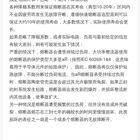
各种降额系数用来保证熔断器在其寿命（典型10-20年）区间内
不会因疲劳而发生无故障开断。遵循快速熔断器选型原则可以
保证大约10年的使用寿命，大多数情况下，实际使用寿命会更
长。
如果忽略了降额系数，或者实际电路、负荷与最初给定的信息
有较大差别，则有可能发生如下情况：
严重的情况下，熔断器会遭受持续过负荷。大功率整流器使用
的熔断器的保护类型大多是aR（按照IEC 60269-1&4，这意味
着用于半导体元件的短路保护）。因此，熔断器将仅仅保护短
路故障，不能分断过负荷电流。当aR熔断器承受持续过负荷
时，熔断器陶瓷管壳温度会超过其允许极限而龟裂。如果正好
此时系统发生短路，熔断器就会发生剧烈爆炸，并损坏整流柜
内其他设备，使事故扩大。
另一种情况是熔断器遭受频繁的过负荷，但并没有造成外壳破
裂，熔断器熔芯在三到七年的确较长的时间里慢慢损坏。此类
损坏的表征之一就是一个或多个熔断器的无故障断开。