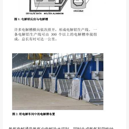
氯气电解通常氯气由电解盐水得到，同时生成氢气和苛性钠。