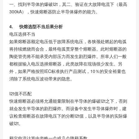
一、找到半导体的爆破I2t，其二、验证在大故障电流下（最高
300kA），快速熔断器防止半导体爆炸的能力。
4. 快熔选型不当后果分析
电压选择不当
如果熔断器额定电压低于故障系统电压，各狭颈处燃起的电弧
将持续燃烧而会合，最终电弧贯穿整个熔断器。此时熔断器的
陶瓷管壳将不能承受内部压力而发生剧烈爆炸。所幸人们一般
都根据输入电压选择熔断器，此类故障在现场很少发生。另
外，如果严格按照IEC标准执行产品测试，10％的安全裕量也
消除了系统电压波动带来的隐患。
I2t值不匹配
快速熔断器必须将允通能量限制在半导体的爆破I2t之下，否则
就会发生半导体的剧烈爆炸。而设备中发生半导体爆炸时，建
议检查熔断器在故障电压下的分断I2t值，以及半导体的实际爆
破I2t。
额定电流计算中忽略一个或几个降额系数