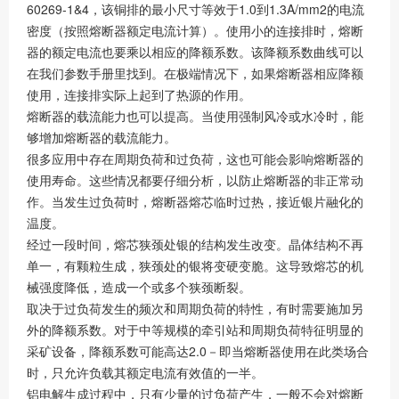
60269-1&4，该铜排的最小尺寸等效于1.0到1.3A/mm2的电流
密度（按照熔断器额定电流计算）。使用小的连接排时，熔断
器的额定电流也要乘以相应的降额系数。该降额系数曲线可以
在我们参数手册里找到。在极端情况下，如果熔断器相应降额
使用，连接排实际上起到了热源的作用。
熔断器的载流能力也可以提高。当使用强制风冷或水冷时，能
够增加熔断器的载流能力。
很多应用中存在周期负荷和过负荷，这也可能会影响熔断器的
使用寿命。这些情况都要仔细分析，以防止熔断器的非正常动
作。当发生过负荷时，熔断器熔芯临时过热，接近银片融化的
温度。
经过一段时间，熔芯狭颈处银的结构发生改变。晶体结构不再
单一，有颗粒生成，狭颈处的银将变硬变脆。这导致熔芯的机
械强度降低，造成一个或多个狭颈断裂。
取决于过负荷发生的频次和周期负荷的特性，有时需要施加另
外的降额系数。对于中等规模的牵引站和周期负荷特征明显的
采矿设备，降额系数可能高达2.0－即当熔断器使用在此类场合
时，只允许负载其额定电流有效值的一半。
铝电解生成过程中，只有少量的过负荷产生，一般不会对熔断