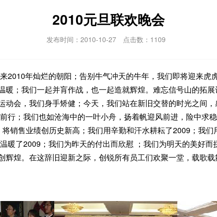
2010元旦联欢晚会
发布时间：2010-10-27
点击数：
1109
迎来2010年灿烂的朝阳；告别牛气冲天的牛年，我们即将迎来虎虎
温暖；我们一起并肓作战，也一起造就辉煌。难忘信号山的拓展
运动会，我们身手矫健；今天，我们站在新旧交替的时光之间，感
慎前行；我们也如沧海中的一叶小舟，扬着帆迎风前进，险中求稳
上，将销售业绩创历史新高；我们用辛勤和汗水耕耘了2009；我们
温暖了2009；我们为昨天的付出而欣慰 ；我们为明天的美好而
辉煌。在这辞旧迎新之际，创锐所有员工们欢聚一堂，载歌载舞，