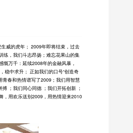
生威的虎年； 2009年即将结束，过去
训练，我们斗志昂扬；难忘花果山的集
慨万千：延续2008年的金融风暴，
，稳中求升； 正如我们的口号“创造奇
用青春和热情谱写了2009；我们用智慧
拼搏 ；我们同心同德 ；我们开拓创新 ；
用欢乐送别2009，用热情迎来2010