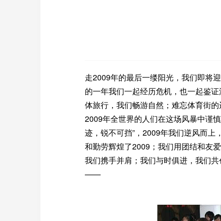
走2009年的最后一缕阳光，我们即将
的一年我们一起经历危机，也一起鉴证
体旅行，我们畅游自然；难忘体育街的
2009年全世界的人们在这场风暴中谨
迹，锐不可挡”，2009年我们逆风而
和勤劳辉煌了2009；我们用团结和友爱
我们携手并肩；我们与时俱进，我们共创
——