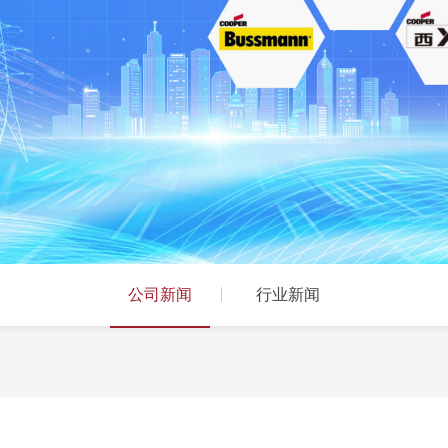
公司新闻
行业新闻